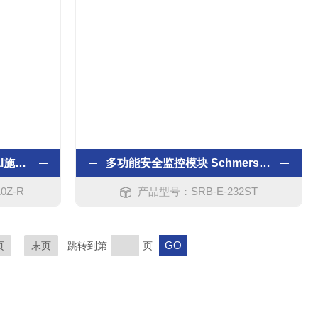
磁力安全传感器 Schmersal施迈赛
多功能安全监控模块 Schmersal施迈赛
0Z-R
产品型号：SRB-E-232ST
页
末页
跳转到第
页