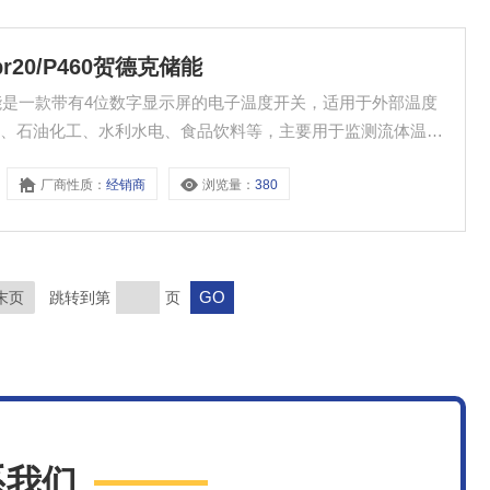
5nbr20/P460贺德克储能
P460贺德克储能是一款带有4位数字显示屏的电子温度开关，适用于外部温度
统、石油化工、水利水电、食品饮料等，主要用于监测流体温
厂商性质：
经销商
浏览量：
380
末页
跳转到第
页
系我们