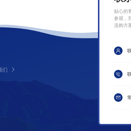
贴心的
参观，
选购方
我们
联
常