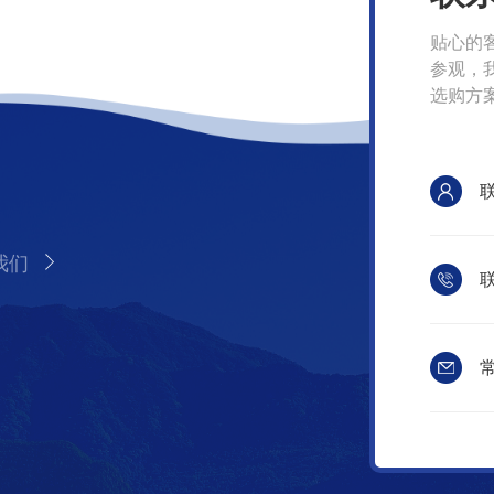
贴心的
参观，
选购方
我们
联
常