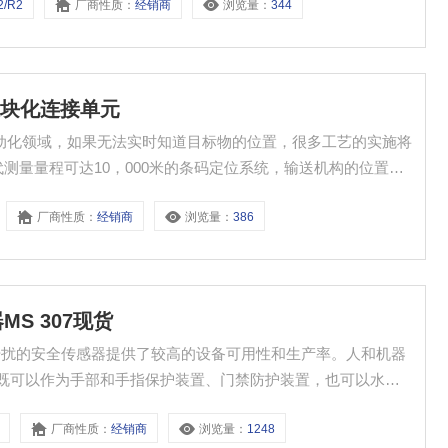
2/R2
厂商性质：
经销商
浏览量：
344
7 模块化连接单元
元 在自动化领域，如果无法实时知道目标物的位置，很多工艺的实施将
测量量程可达10，000米的条码定位系统，输送机构的位置值
列货架的定位将变得精确（毫米级）而又可靠 。
厂商性质：
经销商
浏览量：
386
MS 307现货
靠无干扰的安全传感器提供了较高的设备可用性和生产率。人和机器
幕既可以作为手部和手指保护装置、门禁防护装置，也可以水平
厂商性质：
经销商
浏览量：
1248