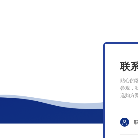
联
贴心的
参观，
选购方