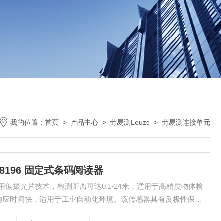
我的位置：
首页
>
产品中心
>
劳易测Leuze
>
劳易测连接单元
0138196 固定式条码阅读器
读器 采用偏振光片技术，检测距离可达0.1-24米，适用于高精度物体检
，响应时间快，适用于工业自动化环境。该传感器具有反极性保
防护等级IP67/IP69K，适用于严苛工况，如物流、包装等行业