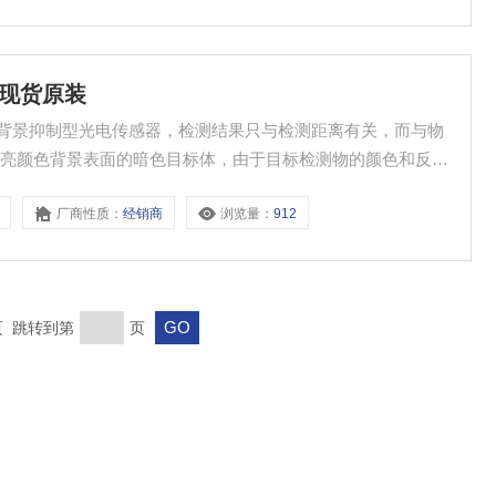
04现货原装
uze背景抑制型光电传感器，检测结果只与检测距离有关，而与物
明亮颜色背景表面的暗色目标体，由于目标检测物的颜色和反光
合无法可靠检测。
厂商性质：
经销商
浏览量：
912
末页 跳转到第
页