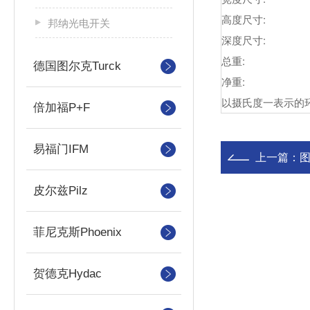
高度尺寸:
邦纳光电开关
深度尺寸:
总重:
德国图尔克Turck
净重:
以摄氏度一表示的环
倍加福P+F
易福门IFM
上一篇：
图
皮尔兹Pilz
菲尼克斯Phoenix
贺德克Hydac