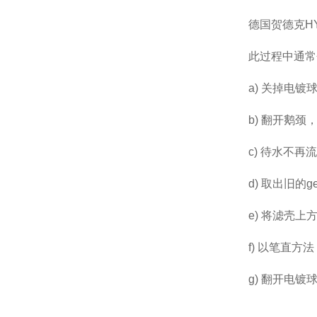
德国贺德克HY
此过程中通常会
a) 关掉电镀球
b) 翻开鹅颈，
c) 待水不再流
d) 取出旧的g
e) 将滤壳上方的
f) 以笔直方法，
g) 翻开电镀球