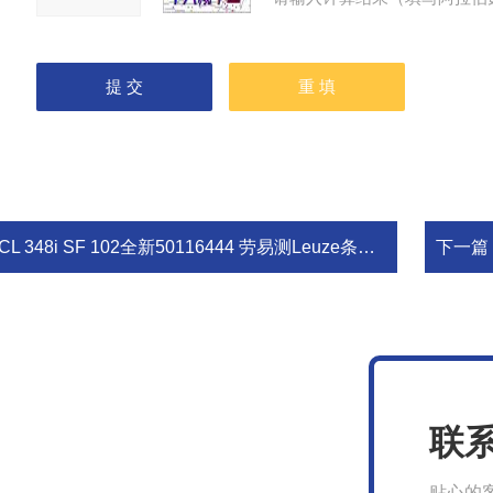
CL 348i SF 102全新50116444 劳易测Leuze条码阅读器
下一篇
联
贴心的