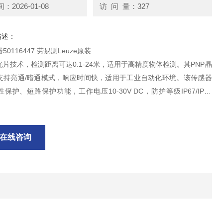
2026-01-08
访 问 量：327
描述：
0116447 劳易测Leuze原装
片技术，检测距离可达0.1-24米，适用于高精度物体检测。其PNP晶
支持亮通/暗通模式，响应时间快，适用于工业自动化环境。该传感器
保护、短路保护功能，工作电压10-30V DC，防护等级IP67/IP69
于严苛工况，如物流、包装等行业
在线咨询