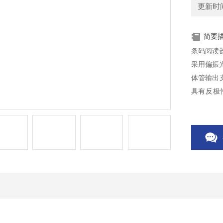
更新时间：
简要
条码阅读器5
采用偏振光
体管输出
具有反极性
K，适用