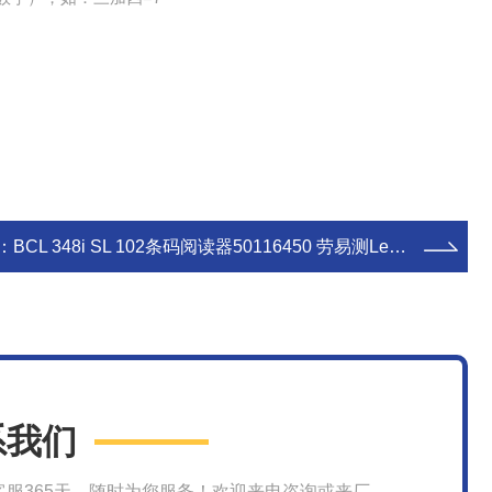
：
BCL 348i SL 102条码阅读器50116450 劳易测Leuze原装
系我们
客服365天，随时为您服务！欢迎来电咨询或来厂