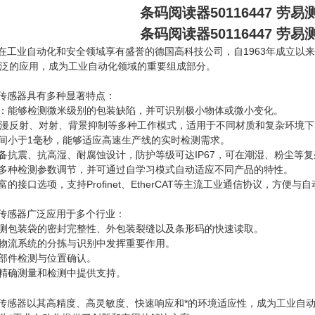
条码阅读器50116447 劳易测
条码阅读器50116447 劳易测
一家在工业自动化和安全领域享有盛誉的德国高科技公司，自1963年成立
泛的应用，成为工业自动化领域的重要组成部分。
电传感器具有多种显著特点：
度：能够检测微米级别的包装缺陷，并可识别极小物体或微小变化。
漫反射、对射、背景抑制等多种工作模式，适用于不同材质和复杂环境下
时间小于1毫秒，能够适应高速生产线的实时检测需求。
具备抗震、抗高湿、耐腐蚀设计，防护等级可达IP67，可在潮湿、粉尘等
持多种检测参数调节，并可通过自学习模式自动适应不同产品的特性。
富的接口选项，支持Profinet、EtherCAT等主流工业通信协议，方便
光电传感器广泛应用于多个行业：
检测包装袋的密封完整性、外包装裂缝以及条形码的快速读取。
储物流系统的分拣与识别中发挥重要作用。
零部件检测与位置确认。
在精确测量和检测中提供支持。
光电传感器以其高精度、高灵敏度、快速响应和*的环境适应性，成为工业