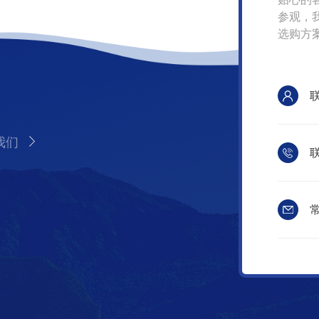
参观，
选购方
我们
联
常