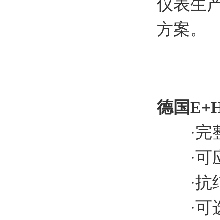
仪表生产
方案。
德国E+
·完整
·可应
·抗结
·可选