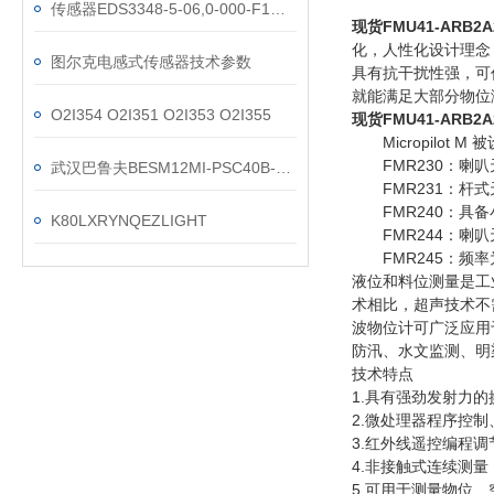
传感器EDS3348-5-06,0-000-F1技术参数
现货FMU41-ARB2
化，人性化设计理念
图尔克电感式传感器技术参数
具有抗干扰性强，可
就能满足大部分物位
O2I354 O2I351 O2I353 O2I355
现货FMU41-ARB2
Micropilot
FMR230：喇叭
武汉巴鲁夫BESM12MI-PSC40B-BV03现货
FMR231：杆式
FMR240：具备小
K80LXRYNQEZLIGHT
FMR244：喇叭天
FMR245：频率为
液位和料位测量是工
术相比，超声技术不
波物位计可广泛应用
防汛、水文监测、明
技术特点
1.具有强劲发射力
2.微处理器程序控
3.红外线遥控编程
4.非接触式连续测
5.可用于测量物位