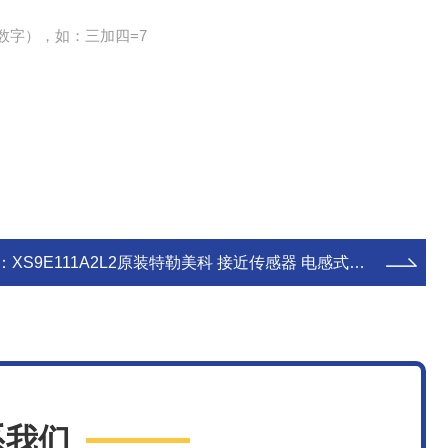
数字），如：三加四=7
：
XS9E111A2L2原装特勒美科 接近传感器 电感式开关
系我们