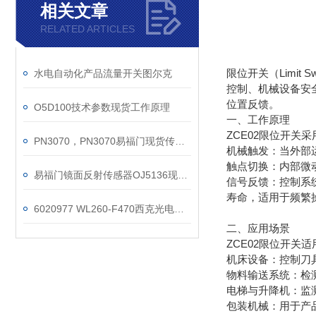
相关文章
RELATED ARTICLES
限位开关（Limi
水电自动化产品流量开关图尔克
控制、机械设备安
位置反馈。
O5D100技术参数现货工作原理
一、工作原理
ZCE02限位开关
PN3070，PN3070易福门现货传感器
机械触发：当外部
触点切换：内部微
易福门镜面反射传感器OJ5136现货供应
信号反馈：控制系
寿命，适用于频繁
6020977 WL260-F470西克光电传感器技术参数
二、应用场景
ZCE02限位开关
机床设备：控制刀
物料输送系统：检
电梯与升降机：监
包装机械：用于产