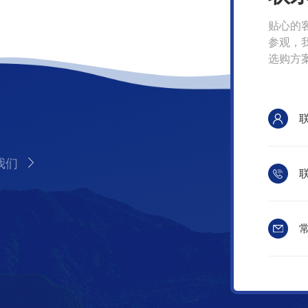
贴心的
参观，
选购方
我们
联
常