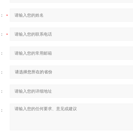
：
：
：
：
：
：