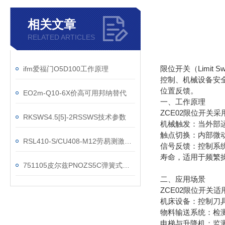
相关文章
RELATED ARTICLES
限位开关（Limi
ifm爱福门O5D100工作原理
控制、机械设备安
位置反馈。
EO2m-Q10-6X价高可用邦纳替代
一、工作原理
ZCE02限位开关
RKSWS4.5[5]-2RSSWS技术参数
机械触发：当外部
触点切换：内部微
RSL410-S/CU408-M12劳易测激光传感器现货
信号反馈：控制系
寿命，适用于频繁
751105皮尔兹PNOZS5C弹簧式端子插件
二、应用场景
ZCE02限位开关
机床设备：控制刀
物料输送系统：检
电梯与升降机：监