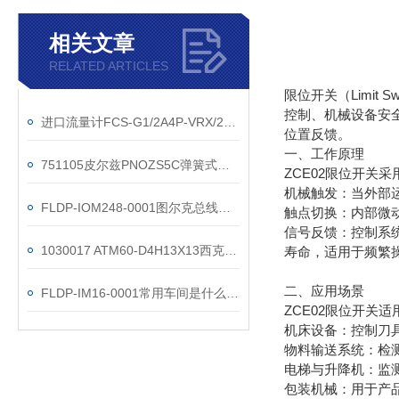
相关文章
RELATED ARTICLES
限位开关（Limi
控制、机械设备安
进口流量计FCS-G1/2A4P-VRX/230VAC原理
位置反馈。
一、工作原理
751105皮尔兹PNOZS5C弹簧式端子插件
ZCE02限位开关
机械触发：当外部
FLDP-IOM248-0001图尔克总线模块汽车线
触点切换：内部微
信号反馈：控制系
1030017 ATM60-D4H13X13西克编码器*
寿命，适用于频繁
二、应用场景
FLDP-IM16-0001常用车间是什么车间
ZCE02限位开关
机床设备：控制刀
物料输送系统：检
电梯与升降机：监
包装机械：用于产