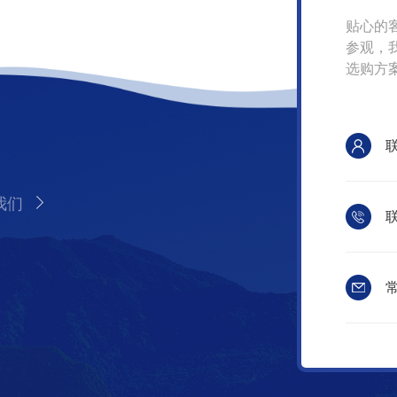
贴心的
参观，
选购方
我们
联
常