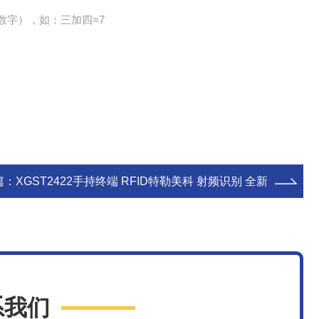
数字），如：三加四=7
篇：
XGST2422手持终端 RFID特勒美科 射频识别 全新
系我们