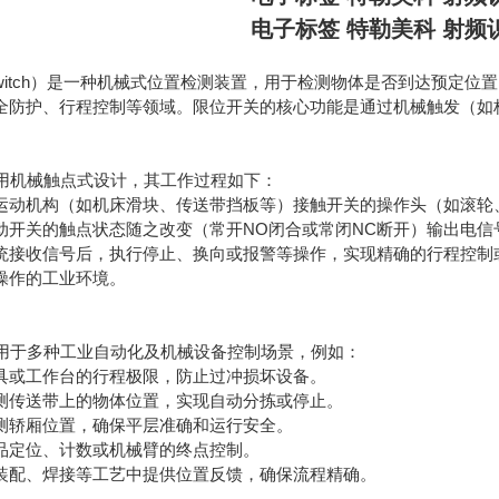
电子标签 特勒美科 射频
t Switch）是一种机械式位置检测装置，用于检测物体是否到达预
全防护、行程控制等领域。限位开关的核心功能是通过机械触发（如
采用机械触点式设计，其工作过程如下：
运动机构（如机床滑块、传送带挡板等）接触开关的操作头（如滚轮
动开关的触点状态随之改变（常开NO闭合或常闭NC断开）输出电信
统接收信号后，执行停止、换向或报警等操作，实现精确的行程控制或
操作的工业环境。
适用于多种工业自动化及机械设备控制场景，例如：
具或工作台的行程极限，防止过冲损坏设备。
测传送带上的物体位置，实现自动分拣或停止。
测轿厢位置，确保平层准确和运行安全。
品定位、计数或机械臂的终点控制。
装配、焊接等工艺中提供位置反馈，确保流程精确。