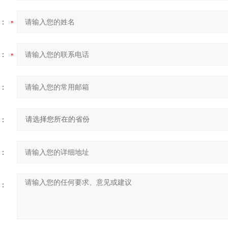
：
：
：
：
：
：