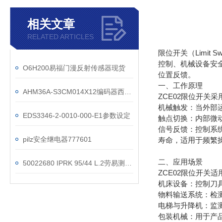
相关文章
RELATED ARTICLES
限位开关（Limi
控制、机械设备安
O6H200易福门漫反射传感器现货
位置反馈。
一、工作原理
AHM36A-S3CM014X12编码器西克*型号
ZCE02限位开关
机械触发：当外部
EDS3346-2-0010-000-E1参数设定
触点切换：内部微
信号反馈：控制系
pilz安全继电器777601
寿命，适用于频繁
二、应用场景
50022680 IPRK 95/44 L.2劳易测光电原理
ZCE02限位开关
机床设备：控制刀
物料输送系统：检
电梯与升降机：监
包装机械：用于产