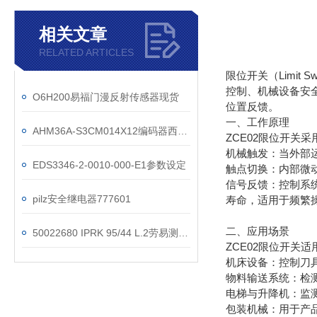
相关文章
RELATED ARTICLES
限位开关（Limi
控制、机械设备安
O6H200易福门漫反射传感器现货
位置反馈。
一、工作原理
AHM36A-S3CM014X12编码器西克*型号
ZCE02限位开关
机械触发：当外部
EDS3346-2-0010-000-E1参数设定
触点切换：内部微
信号反馈：控制系
pilz安全继电器777601
寿命，适用于频繁
二、应用场景
50022680 IPRK 95/44 L.2劳易测光电原理
ZCE02限位开关
机床设备：控制刀
物料输送系统：检
电梯与升降机：监
包装机械：用于产