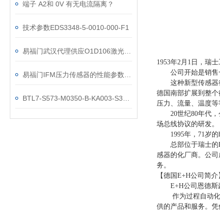
端子 A2和 0V 有无电流隔离？
技术参数EDS3348-5-0010-000-F1
易福门武汉代理供应O1D106激光测距传感器
1953年2月1日，瑞士工程
公司开始是销售一种
易福门IFM压力传感器的性能参数你都了解多少？
这种新型传感器很
德国南部扩展到整个
BTL7-S573-M0350-B-KA003-S32巴鲁夫位移技术
压力、流量、温度等
20世纪80年代，
场总线协议的研发。
1995年，71岁的h.
总部位于瑞士的E+
感器的化厂商。公司
务。
【德国E+H公司简介
E+H公司恩德斯豪
作为过程自动化领域
供的产品和服务。凭借