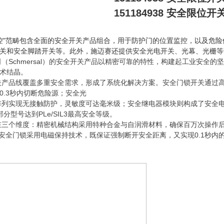
151184938 安全限位开
控"范畴包含全面的安全开关产品组合，用于防护门的位置监控，以及危
关和安全脚踏开关等。此外，施迈赛还提供安全光电开关、光幕、光栅等
（Schmersal）的安全开关产品以精密可靠的特性，构建起工业安全
术结晶。
关产品线覆盖多重安全需求，形成了系统化解决方案。安全门锁开关通过
0.3秒内切断危险源；安全光
列实现无接触防护，灵敏度可达毫米级；安全继电器模块则构成了安全电路的神
分型号达到PLe/SIL3最高安全等级。
在三个维度：精密机械结构采用特种合金与自润滑材料，确保百万次操作
系列安全门锁采用电磁保持技术，既保证强制断开安全距离，又实现0.1秒