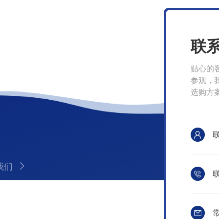
联
贴心的
参观，
选购方
我们
联
常