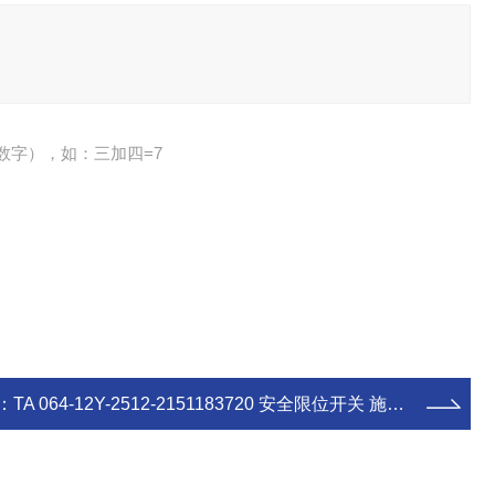
数字），如：三加四=7
：
TA 064-12Y-2512-2151183720 安全限位开关 施迈赛