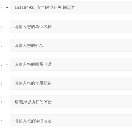
：
：
：
：
：
：
：