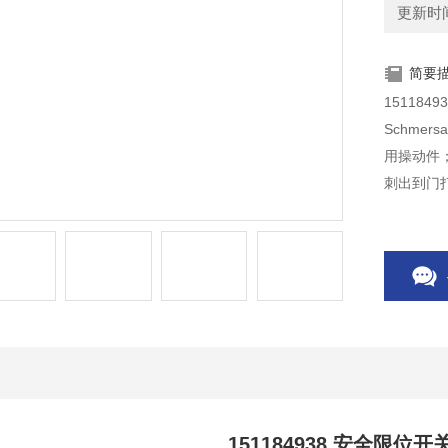
更新时间：
简要
151184
Schme
用操动件
刺出到门
151184938 安全限位开