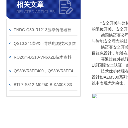
相关文章
RELATED ARTICLES
"安全开关与监
的限位开关、安全开
TNDC-Q80-R1213波率传感器技术参数
德国施迈赛公司
与智能安全理念的技
QS10.241普尔士导轨电源技术参数
施迈赛安全开
目红色设计，能够在
RO20m-BS18-VN6X2E技术资料
幕通过红外线阵
1等国际安全认证，部
QS30VR3FF400，QS30VR3FF400工作原理
技术优势体现
设计如AZM300
线中表现尤为突出。
BTL7-S512-M0250-B-KA003-S32巴鲁夫位移原理