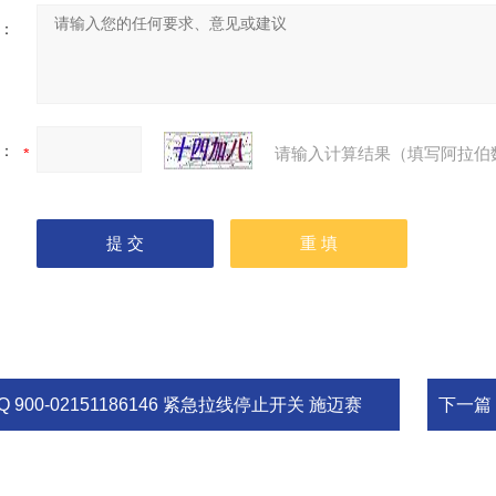
：
：
请输入计算结果（填写阿拉伯
Q 900-02151186146 紧急拉线停止开关 施迈赛
下一篇