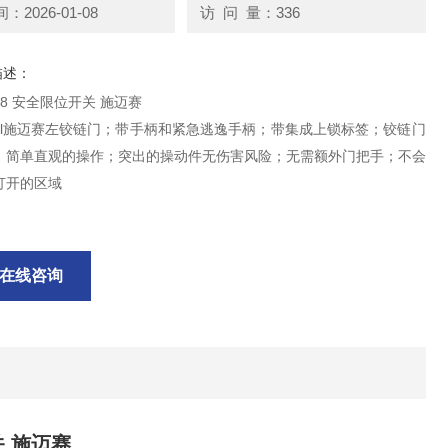
2026-01-08
访 问 量：336
描述：
938 安全限位开关 施迈赛
rsal施迈赛左铰链门；带手柄和紧急逃逸手柄；带集成上锁标签；铰链门
；简单直观的操作；突出的操动件无伤害风险；无需额外门把手；不会
打开的区域
在线咨询
关 施迈赛