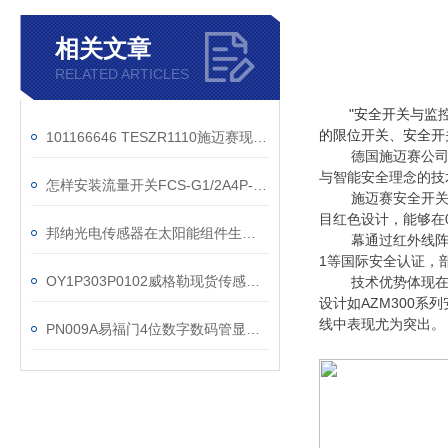
相关文章
RELATED ARTICLES
"安全开关与监
的限位开关、安全开
101166646 TESZR1110施迈赛现货操作方法
德国施迈赛公司
与智能安全理念的技
怎样安装流量开关FCS-G1/2A4P-VRX/24VAC
施迈赛安全开
目红色设计，能够在
邦纳光电传感器在太阳能组件生产流水线上应用
幕通过红外线阵
1等国际安全认证，部
OY1P303P0102威格勒现货传感器工作原理
技术优势体现
设计如AZM300
线中表现尤为突出。
PN009A易福门4位数字数码管显示传感器