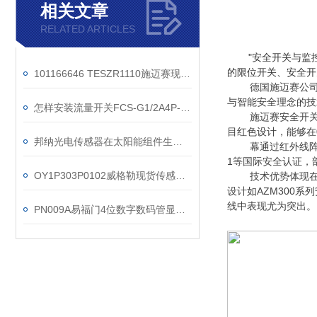
相关文章
RELATED ARTICLES
"安全开关与监
的限位开关、安全开
101166646 TESZR1110施迈赛现货操作方法
德国施迈赛公司
与智能安全理念的技
怎样安装流量开关FCS-G1/2A4P-VRX/24VAC
施迈赛安全开
目红色设计，能够在
邦纳光电传感器在太阳能组件生产流水线上应用
幕通过红外线阵
1等国际安全认证，部
OY1P303P0102威格勒现货传感器工作原理
技术优势体现
设计如AZM300
线中表现尤为突出。
PN009A易福门4位数字数码管显示传感器