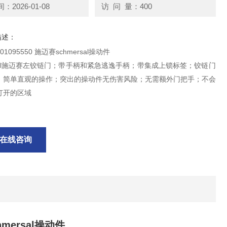
2026-01-08
访 问 量：400
描述：
1095550 施迈赛schmersal操动件
rsal施迈赛左铰链门；带手柄和紧急逃逸手柄；带集成上锁标签；铰链门
；简单直观的操作；突出的操动件无伤害风险；无需额外门把手；不会
打开的区域
在线咨询
hmersal操动件