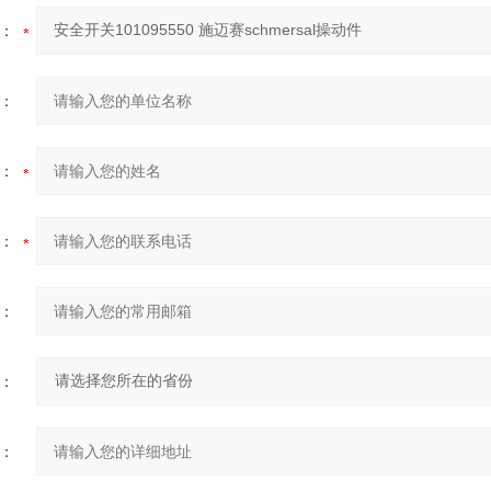
：
：
：
：
：
：
：