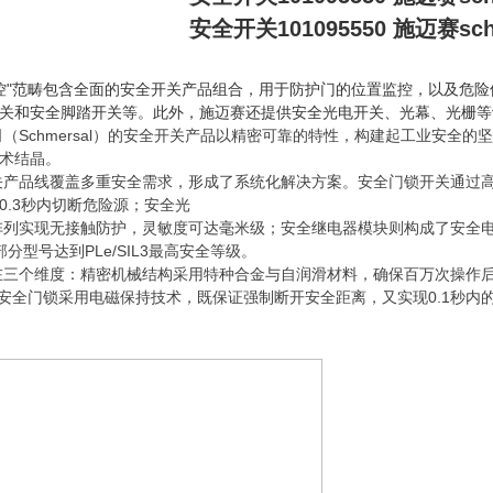
安全开关101095550 施迈赛sc
控"范畴包含全面的安全开关产品组合，用于防护门的位置监控，以及危
关和安全脚踏开关等。此外，施迈赛还提供安全光电开关、光幕、光栅等
（Schmersal）的安全开关产品以精密可靠的特性，构建起工业安全
术结晶。
关产品线覆盖多重安全需求，形成了系统化解决方案。安全门锁开关通过
0.3秒内切断危险源；安全光
列实现无接触防护，灵敏度可达毫米级；安全继电器模块则构成了安全电路的神
分型号达到PLe/SIL3最高安全等级。
在三个维度：精密机械结构采用特种合金与自润滑材料，确保百万次操作
系列安全门锁采用电磁保持技术，既保证强制断开安全距离，又实现0.1秒