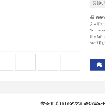
更新时间：
简要
安全开关10
Schme
用操动件
刺出到门
安全开关101095550 施迈赛sc