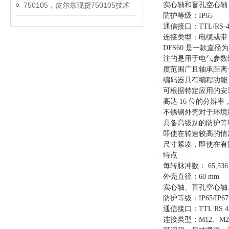
750105，皮尔兹现货750105技术
实心轴和盲孔空心轴
防护等级：IP65
通信接口：TTL/RS-422、
连接类型：电缆或带
DFS60 是一款直
注的是用于电气参数编
度范围广且轴承距离
编码器具有编程功能
可根据特定应用的安
高达
16 位的分辨
不锈钢外壳对于环境
具备高级别的防护等
即使在转速较高的情
尺寸紧凑，即使在有
特点
每转脉冲数：
65,5
外壳直径：60 mm
实心轴、盲孔空心轴
防护等级：IP65/IP67
通信接口：TTL RS 422
连接类型：M12、M