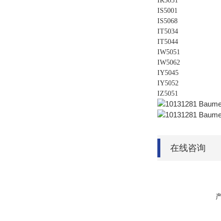
IR5031
IS5001
IS5068
IT5034
IT5044
IW5051
IW5062
IY5045
IY5052
IZ5051
在线咨询