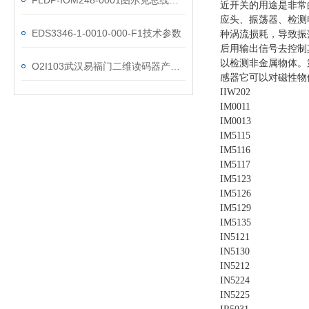
FLDP-IOM248-0001图尔克总线模块汽车线
近开关的用途是非常
应头、振荡器、检测
EDS3346-1-0010-000-F1技术参数
种涡流损耗，导致振
后用输出信号去控制
以检测非金属物体。
O2I103武汉易福门二维读码器产品参数
感器它可以对磁性物
IIW202
IM0011
IM0013
IM5115
IM5116
IM5117
IM5123
IM5126
IM5129
IM5135
IN5121
IN5130
IN5212
IN5224
IN5225