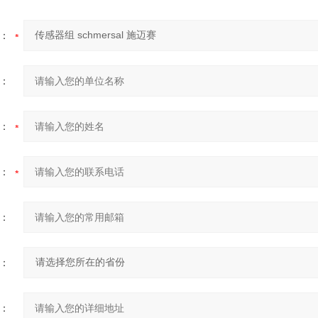
：
：
：
：
：
：
：