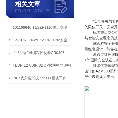
相关文章
RELATED ARTICLES
"安全开关与监
的限位开关、安全开
101166646 TESZR1110施迈赛现货操作方法
德国施迈赛公司
与智能安全理念的技
EZ-SCREEN2/EZ-SCREEN2安全光幕参数
施迈赛安全开
目红色设计，能够在
ifm易福门可编程控制器CR0403现货选购
幕通过红外线阵
1等国际安全认证，部
TBDP-L2-8DIP-8DOP模块中文说明
技术优势体现
设计如AZM300
线中表现尤为突出。
PILZ皮尔磁武汉773111模块工作原理