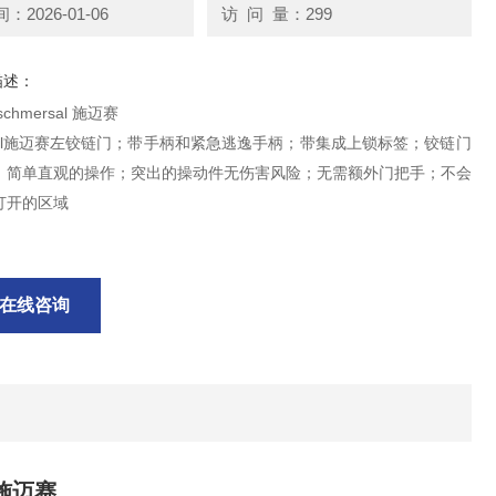
2026-01-06
访 问 量：299
描述：
chmersal 施迈赛
rsal施迈赛左铰链门；带手柄和紧急逃逸手柄；带集成上锁标签；铰链门
；简单直观的操作；突出的操动件无伤害风险；无需额外门把手；不会
打开的区域
在线咨询
 施迈赛