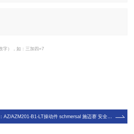
数字），如：三加四=7
：
AZ/AZM201-B1-LT操动件 schmersal 施迈赛 安全开关