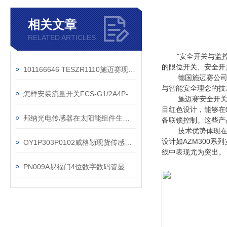
相关文章
RELATED ARTICLES
"安全开关与监
的限位开关、安全开
101166646 TESZR1110施迈赛现货操作方法
德国施迈赛公司
与智能安全理念的技
怎样安装流量开关FCS-G1/2A4P-VRX/24VAC
施迈赛安全开
目红色设计，能够在
邦纳光电传感器在太阳能组件生产流水线上应用
备联锁控制。这些产品通
技术优势体现
设计如AZM300
OY1P303P0102威格勒现货传感器工作原理
线中表现尤为突出。
PN009A易福门4位数字数码管显示传感器