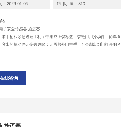
2026-01-06
访 问 量：313
描述：
al 电子安全传感器 施迈赛
；带手柄和紧急逃逸手柄；带集成上锁标签；铰链门用操动件；简单直
；突出的操动件无伤害风险；无需额外门把手；不会刺出到门打开的区
在线咨询
器 施迈赛