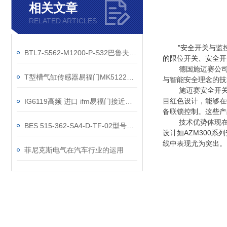
相关文章
RELATED ARTICLES
"安全开关与监
BTL7-S562-M1200-P-S32巴鲁夫位移选型
的限位开关、安全开
德国施迈赛公司
T型槽气缸传感器易福门MK5122现货参数
与智能安全理念的技
施迈赛安全开
目红色设计，能够在
IG6119高频 进口 ifm易福门接近开关
备联锁控制。这些产品通
技术优势体现
BES 515-362-SA4-D-TF-02型号参数
设计如AZM300
线中表现尤为突出。
菲尼克斯电气在汽车行业的运用