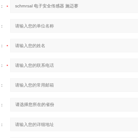
：
：
：
：
：
：
：