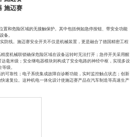
器 施迈赛
险位置和危险区域的无接触保护。其中包括例如急停按钮、带安全功能
设备。
的坚实防线。施迈赛安全开关不仅是机械装置，更是融合了德国精密工程
高精度机械联锁确保危险区域在设备运转时无法打开；急停开关采用醒
度可达毫米级；安全继电器模块则构成了安全电路的神经中枢，实现多设
安全等级。
后的可靠性；电子系统集成故障自诊断功能，实时监控触点状态；创新
内的快速复位。这种机电一体化设计使施迈赛产品在汽车制造等高速生产