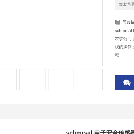
更新时间：
简要
schmrs
左铰链门
观的操作
域
schmrsal 电子安全传感