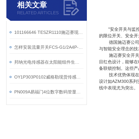
相关文章
RELATED ARTICLES
"安全开关与监
101166646 TESZR1110施迈赛现货操作方法
的限位开关、安全开
德国施迈赛公司
怎样安装流量开关FCS-G1/2A4P-VRX/24VAC
与智能安全理念的技
施迈赛安全开
目红色设计，能够在
邦纳光电传感器在太阳能组件生产流水线上应用
备联锁控制。这些产品通
技术优势体现
OY1P303P0102威格勒现货传感器工作原理
设计如AZM300
线中表现尤为突出。
PN009A易福门4位数字数码管显示传感器