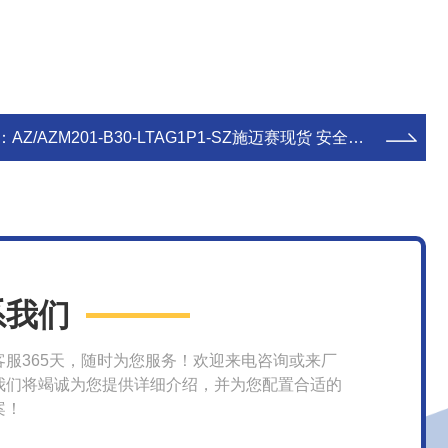
：
AZ/AZM201-B30-LTAG1P1-SZ施迈赛现货 安全开关 传感器
系我们
客服365天，随时为您服务！欢迎来电咨询或来厂
我们将竭诚为您提供详细介绍，并为您配置合适的
案！