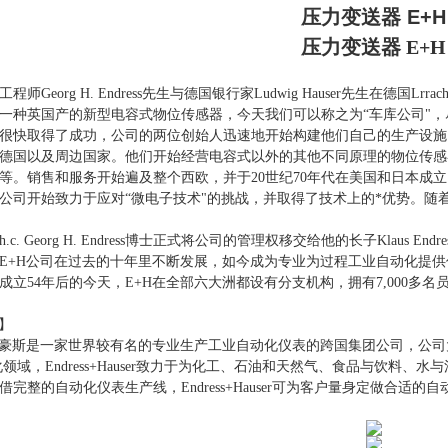
压力变送器 E+H
压力变送器 E+H
程师Georg H. Endress先生与德国银行家Ludwig Hauser先生在德国Lrrac
种英国产的新型电容式物位传感器，今天我们可以称之为“车库公司"，
快取得了成功，公司的两位创始人迅速地开始构建他们自己的生产设施
德国以及周边国家。他们开始经营电容式以外的其他不同原理的物位传感
等。销售和服务开始遍及整个西欧，并于20世纪70年代在美国和日本成立
公司开始致力于应对“微电子技术"的挑战，并取得了技术上的*优势。随着
c. Georg H. Endress博士正式将公司的管理权移交给他的长子Klaus En
+H公司在过去的十年里不断发展，如今成为专业为过程工业自动化提供
成立54年后的今天，E+H在全部六大洲都设有分支机构，拥有7,000
】
斯是一家世界较有名的专业生产工业自动化仪表的跨国集团公司，公司
，Endress+Hauser致力于为化工、石油和天然气、食品与饮料、
完整的自动化仪表生产线，Endress+Hauser可为客户量身定做合适的