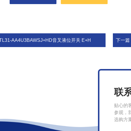
TL31-AA4U3BAWSJ+HD音叉液位开关 E+H
下一篇
联
贴心的
参观，
选购方