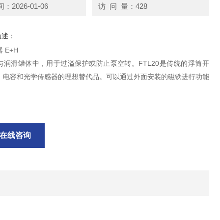
2026-01-06
访 问 量：428
描述：
 E+H
与润滑罐体中，用于过溢保护或防止泵空转。FTL20是传统的浮筒开
、电容和光学传感器的理想替代品。可以通过外面安装的磁铁进行功能
在线咨询