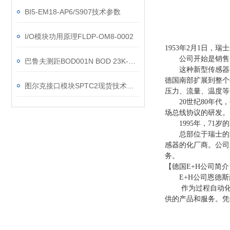
BI5-EM18-AP6/S907技术参数
I/O模块功用原理FLDP-OM8-0002
1953年2月1日，瑞士工
公司开始是销售一
巴鲁夫测距BOD001N BOD 23K-LA01-S92工作原理
这种新型传感器很
德国南部扩展到整个
图尔克接口模块SPTC2现货技术参数
压力、流量、温度等
20世纪80年代，
场总线协议的研发。
1995年，71岁的h.
总部位于瑞士的E
感器的化厂商。公司
务。
【德国E+H公司简介
E+H公司恩德斯豪
作为过程自动化领域
供的产品和服务。凭借