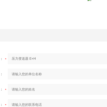
：
：
：
：