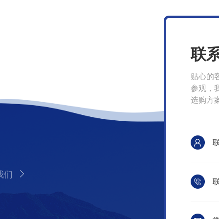
联
贴心的
参观，
选购方
我们
联