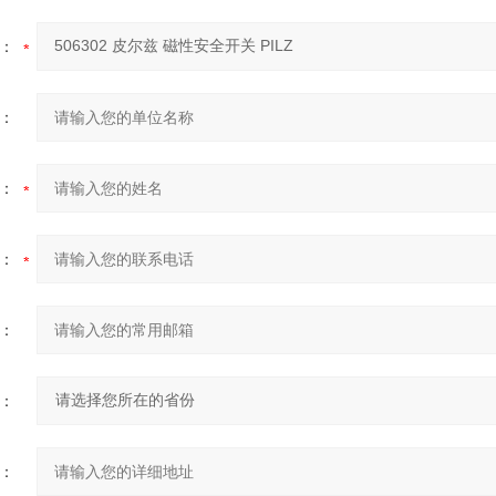
：
：
：
：
：
：
：