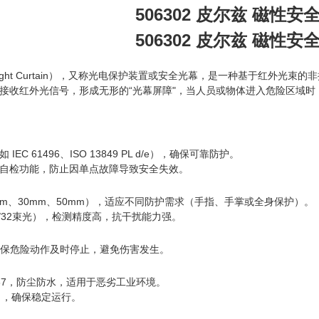
506302 皮尔兹 磁性安全
506302 皮尔兹 磁性安全
y Light Curtain），又称光电保护装置或安全光幕，是一种基于红
接收红外光信号，形成无形的“光幕屏障"，当人员或物体进入危险区域
EC 61496、ISO 13849 PL d/e），确保可靠防护。
自检功能，防止因单点故障导致安全失效。
mm、30mm、50mm），适应不同防护需求（手指、手掌或全身保护）。
16/32束光），检测精度高，抗干扰能力强。
，确保危险动作及时停止，避免伤害发生。
/IP67，防尘防水，适用于恶劣工业环境。
），确保稳定运行。