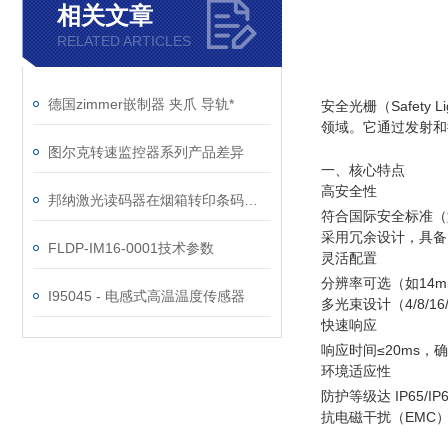
相关文章
RELATED ARTICLES
德国zimmer嵌制器 夹爪 导轨*
安全光栅（Safet
领域。它通过发射和
图尔克转速监控器系列产品差异
一、核心特点
高安全性
邦纳激光读码器在烟箱转印条码读取中的应用
符合国际安全标准（如 I
采用冗余设计，具备
FLDP-IM16-0001技术参数
灵活配置
分辨率可选（如14
I95045 - 电感式高温温度传感器
多光束设计（4/8/
快速响应
响应时间≤20ms
环境适应性
防护等级达 IP65
抗电磁干扰（EMC