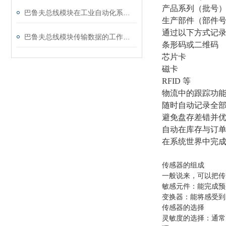
产品系列（批号
巴鲁夫总线模块在工业自动化系统中扮演着至关重要的角色
生产部件（部件
通过以下方式记
巴鲁夫总线模块传输数据的工作原理今天带你解析
条形码或二维码
芯片卡
磁卡
RFID
等
物流中的跟踪功
随时自动记录全
避免盘存差错并
自动在库存与订
在系统世界中完
传感器的组成
一般说来，可以把传
敏感元件：能完成预
变换器：能将感受到
传感器的选择
灵敏度的选择：通常