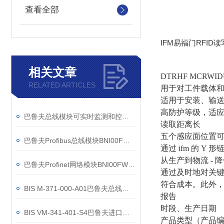
查看全部
IFM
易福门
RFID
读
相关文章
DTRHF MCRWID
RELATED ARTICLES
用于对工件载体
适用于安装、输
高防护等级，适
巴鲁夫总线模块可实时监测和控制多个参数
读取距离长
五个感应面位置
巴鲁夫Profibus总线模块BNI00FW现货参数
通过
ifm
的
Y
形
从生产到物流
-
降
巴鲁夫Profinet网络模块BNI00FW实际应用
通过及时地对关
符合成本。此外
BIS M-371-000-A01巴鲁夫总线模块技术参数
报告
时段、生产日期
BIS VM-341-401-S4巴鲁夫进口原装电源模块
产品类型（产品