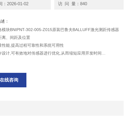
2026-01-02
访 问 量：840
描述：
块BNIPNT-302-005-Z015原装巴鲁夫BALLUFF激光测距传感器
距离、间距及位置
量性能,提高过程可靠性和系统可用性
作设计,可有效地对传感器进行优化,从而缩短应用开发时间
数字接口即时完成参数设置并获取各种辅助数据,以打造无间断的柔性
在线咨询