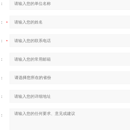
：
：
：
：
：
：
：