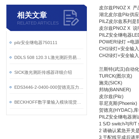
皮尔兹PNOZ X 
相关文章
湖北皮尔兹Pilz供
PILZ皮尔兹系列
RELATED ARTICLES
皮尔兹PNOZ X 说
PILZ安全继电器LE
POWER绿灯 =电
pilz安全继电器750111
CH1绿灯=安全输入
CH2绿灯=安全输入
DDLS 508 120.3 L激光测距劳易测现货技术
兰斯特(武汉)自动
SICK激光测距传感器详细介绍
TURCK(图尔克)
施克(SICK)
EDS3446-2-0400-000贺德克压力传感器技术参数
邦纳(BANNER)
皮尔兹(Pilz)
BECKHOFF数字量输入模块现货CX2040-N031
菲尼克斯(Phoenix)
贺德克(HYDAC),
PILZ安全继电器
1 S/D switch与R
2 请确认紧急开关
3 于配线完成后请